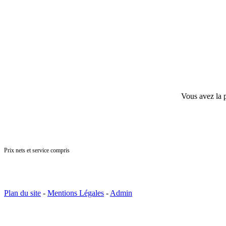
Vous avez la p
Prix nets et service compris
Menu des Saveurs du 
Plan du site
-
Mentions Légales
-
Admin